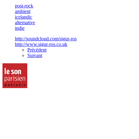
post-rock
ambient
icelandic
alternative
indie
http://soundcloud.com/sigur-ros
http://www.sigur-ros.co.uk
Précédent
Suivant