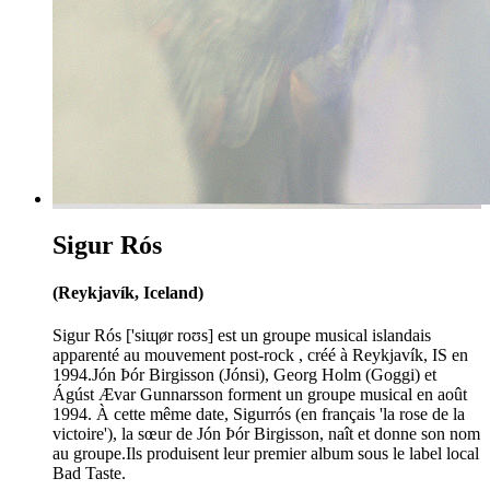
Sigur Rós
(Reykjavík, Iceland)
Sigur Rós ['siɰør roʊs] est un groupe musical islandais
apparenté au mouvement post-rock , créé à Reykjavík, IS en
1994.Jón Þór Birgisson (Jónsi), Georg Holm (Goggi) et
Ágúst Ævar Gunnarsson forment un groupe musical en août
1994. À cette même date, Sigurrós (en français 'la rose de la
victoire'), la sœur de Jón Þór Birgisson, naît et donne son nom
au groupe.Ils produisent leur premier album sous le label local
Bad Taste.