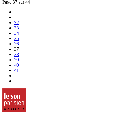
Page 37 sur 44
32
33
34
35
36
37
38
39
40
41