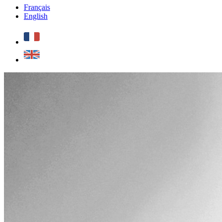
Français
English