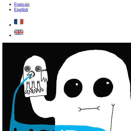
Français
English