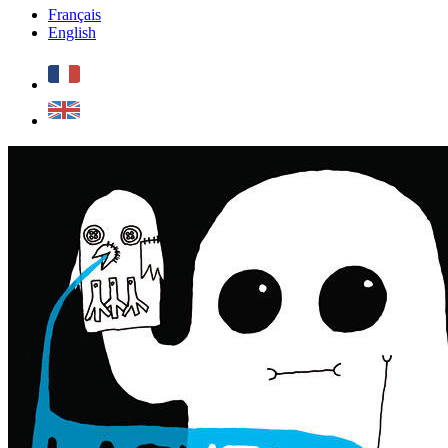
Français
English