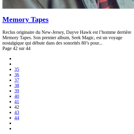
Memory Tapes
Reclus originaire du New-Jersey, Dayve Hawk est l’homme derrière
Memory Tapes. Son premier album, Seek Magic, est un voyage
nostalgique qui débute dans des sonorités 80’s pour...
Page 42 sur 44
35
36
37
38
39
40
41
42
43
44