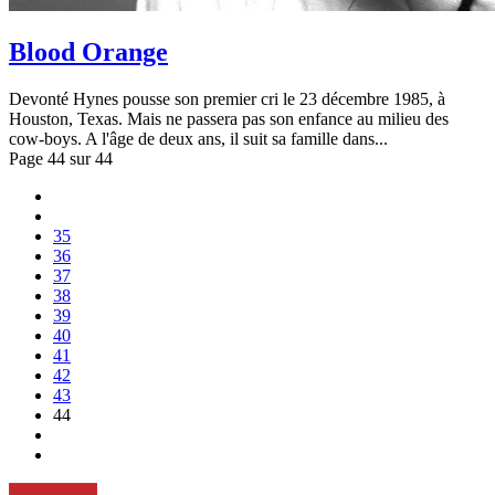
Blood Orange
Devonté Hynes pousse son premier cri le 23 décembre 1985, à
Houston, Texas. Mais ne passera pas son enfance au milieu des
cow-boys. A l'âge de deux ans, il suit sa famille dans...
Page 44 sur 44
35
36
37
38
39
40
41
42
43
44