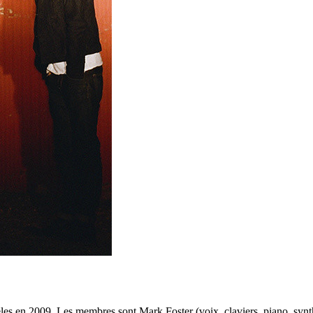
s en 2009. Les membres sont Mark Foster (voix, claviers, piano, synthé