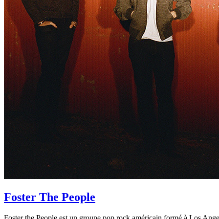
Foster The People
Foster the People est un groupe pop rock américain formé à Los Angele