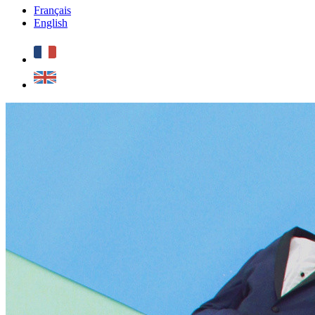
Français
English