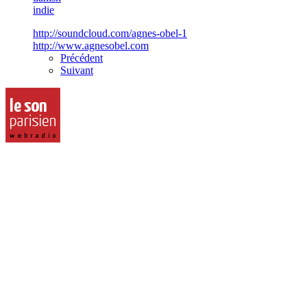
indie
http://soundcloud.com/agnes-obel-1
http://www.agnesobel.com
Précédent
Suivant