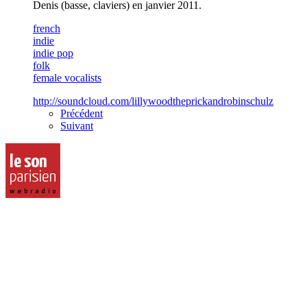
Denis (basse, claviers) en janvier 2011.
french
indie
indie pop
folk
female vocalists
http://soundcloud.com/lillywoodtheprickandrobinschulz
Précédent
Suivant