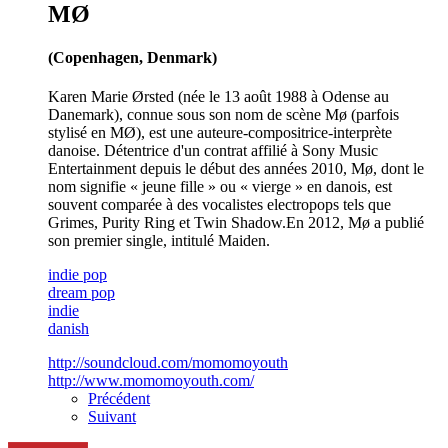
MØ
(Copenhagen, Denmark)
Karen Marie Ørsted (née le 13 août 1988 à Odense au
Danemark), connue sous son nom de scène Mø (parfois
stylisé en MØ), est une auteure-compositrice-interprète
danoise. Détentrice d'un contrat affilié à Sony Music
Entertainment depuis le début des années 2010, Mø, dont le
nom signifie « jeune fille » ou « vierge » en danois, est
souvent comparée à des vocalistes electropops tels que
Grimes, Purity Ring et Twin Shadow.En 2012, Mø a publié
son premier single, intitulé Maiden.
indie pop
dream pop
indie
danish
http://soundcloud.com/momomoyouth
http://www.momomoyouth.com/
Précédent
Suivant