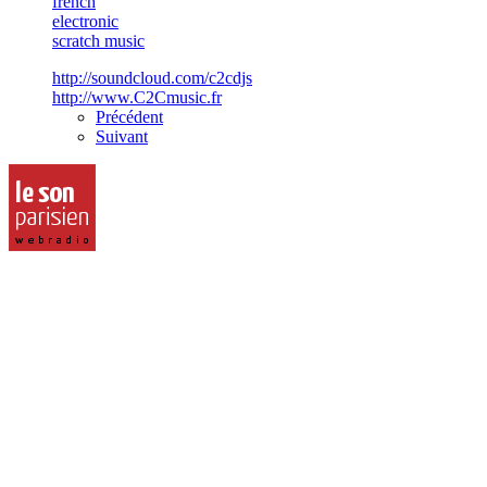
french
electronic
scratch music
http://soundcloud.com/c2cdjs
http://www.C2Cmusic.fr
Précédent
Suivant