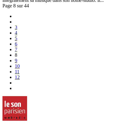
intégralement sa musique dans son home-studio. Il...
Page 8 sur 44
3
4
5
6
7
8
9
10
11
12