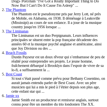
Dog)- Porcelain "I've Got a Really Important Thing to Do
Now But I Can't Do It Cause I'm Asleep" ...
2.
The Phantom
The Phantom est le pseudonyme pris par Jerry Lott, né près
de Mobile, en Alabama, en 1938. Il déménage à Leaksville
(Mississipi) au cours de son enfance. Il a joue de la musique
country jusqu'en 1956 lorsque ...
3.
The Liminanas
The Liminanas est un duo Perpignanais. Leurs influences
principales se situent entre la pop française décadente des
années 60 et la musique psyché anglaise et américaine, ainsi
que Joy Division ou des ...
4.
Beach Fossils
Dustin Payseur est un doux rêveur qui s’embarrasse de peu de
réalité pour entreprendre ses projets. Le jeune homme,
fraîchement débarqué à Brooklyn dans l’espoir de vivre de sa
lo-fi, a suffisamment la ...
5.
Best Coast
Si tout s’était passé comme prévu pour Bethany Cosentino, on
aurait jamais entendu parler de Best Coast. Avec un père
musicien qui lui a mis le pied à l’étrier depuis son plus age,
cette enfant star qui ...
6.
Jamie xx
Jamie Smith est un producteur et remixeur anglais, surtout
connu pour être un membre du trio londonien The XX.